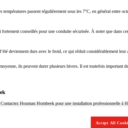
es températures passent régulièrement sous les 7°C, en général entre octo
ont fortement conseillés pour une conduite sécurisée. À noter que dans 
té deviennent durs avec le froid, ce qui réduit considérablement leur 
moyenne, ils peuvent durer plusieurs hivers. Il est toutefois important d
ek
és. Contactez Houman Hombeek pour une installation professionnelle à 
formations ou pour réserver un créneau.
Accept All Cooki