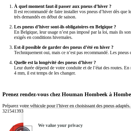
À quel moment faut-il passer aux pneus d’hiver ?
Il est recommandé de faire installer vos pneus d’hiver dès que l
très demandés en début de saison.
Les pneus d’hiver sont-ils obligatoires en Belgique ?
En Belgique, leur usage n’est pas imposé par la loi, mais ils s
exigés en conditions hivernales.
Est-il possible de garder des pneus d’été en hiver ?
Techniquement oui, mais ce n’est pas recommandé. Les pneus d’é
Quelle est la longévité des pneus d’hiver ?
Leur durée dépend de votre conduite et de l’état des routes. En 
4 mm, il est temps de les changer.
Prenez rendez-vous chez Houman Hombeek à Hombe
Préparez votre véhicule pour l’hiver en choisissant des pneus adapt
3215413939 ou envoyez un message à info@houman.be pour plus d’in
We value your privacy