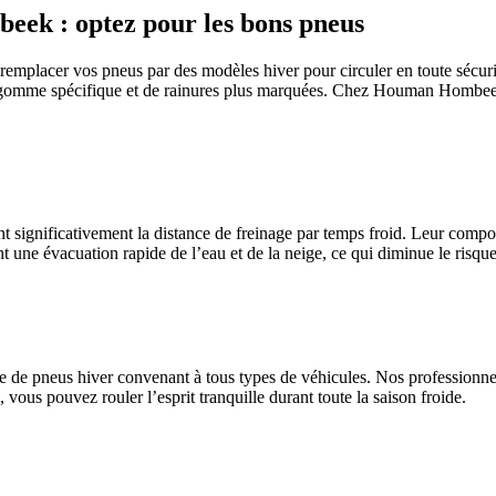
beek : optez pour les bons pneus
remplacer vos pneus par des modèles hiver pour circuler en toute sécuri
 gomme spécifique et de rainures plus marquées. Chez Houman Hombeek à
t significativement la distance de freinage par temps froid. Leur compos
t une évacuation rapide de l’eau et de la neige, ce qui diminue le risq
pneus hiver convenant à tous types de véhicules. Nos professionnels 
, vous pouvez rouler l’esprit tranquille durant toute la saison froide.