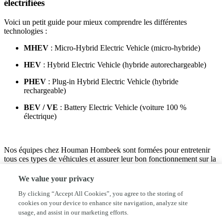
électrifiées
Voici un petit guide pour mieux comprendre les différentes
technologies :
MHEV
: Micro-Hybrid Electric Vehicle (micro-hybride)
HEV
: Hybrid Electric Vehicle (hybride autorechargeable)
PHEV
: Plug-in Hybrid Electric Vehicle (hybride
rechargeable)
BEV / VE
: Battery Electric Vehicle (voiture 100 %
électrique)
Nos équipes chez Houman Hombeek sont formées pour entretenir
tous ces types de véhicules et assurer leur bon fonctionnement sur la
durée.
We value your privacy
Pour toute question sur l’entretien de votre batterie ou pour un bilan
SoH, prenez rendez-vous chez Houman Hombeek à Hombeek.
By clicking “Accept All Cookies”, you agree to the storing of
Nous sommes là pour garantir la performance et la fiabilité de votre
cookies on your device to enhance site navigation, analyze site
voiture électrique.
usage, and assist in our marketing efforts.